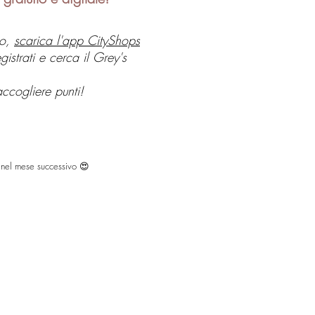
to,
scarica l'app CityShops
gistrati e cerca il Grey's
accogliere punti!
to nel mese successivo 😍