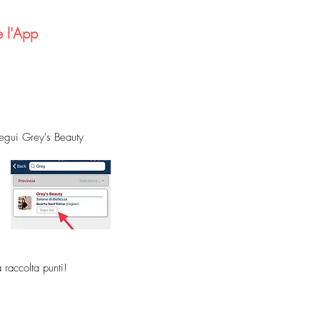
e l'App
e
segui Grey's Beauty
a raccolta punti!