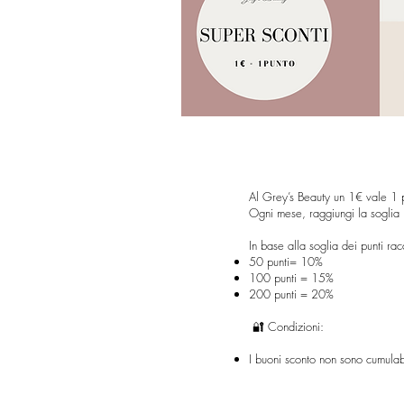
Al Grey’s Beauty un 1€ vale 1 
Ogni mese, raggiungi la soglia p
In base alla soglia dei punti rac
50 punti= 10%
100 punti = 15%
200 punti = 20%
🔐 Condizioni:
I buoni sconto non sono cumulabil