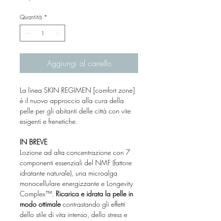
Quantità
*
Aggiungi al carrello
La linea SKIN REGIMEN [comfort zone]
è il nuovo approccio alla cura della
pelle per gli abitanti delle città con vite
esigenti e frenetiche.
IN BREVE
Lozione ad alta concentrazione con 7
componenti essenziali del NMF (fattore
idratante naturale), una microalga
monocellulare energizzante e Longevity
Complex™.
Ricarica e idrata la pelle in
modo ottimale
contrastando gli effetti
dello stile di vita intenso, dello stress e