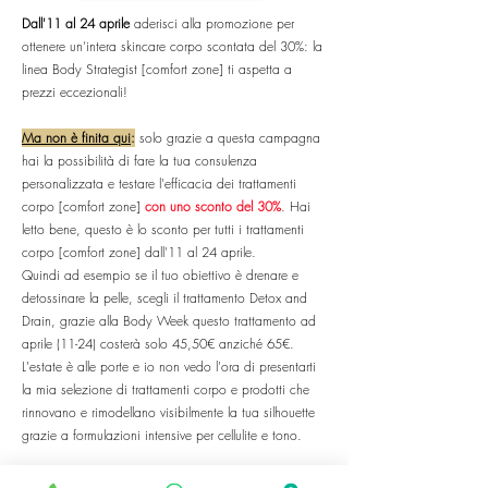
Dall'11 al 24 aprile
aderisci alla promozione per
ottenere un’intera skincare corpo scontata del 30%: la
linea Body Strategist [comfort zone] ti aspetta a
prezzi eccezionali!
Ma non è finita qui
:
solo grazie a questa campagna
hai la possibilità di fare la tua consulenza
personalizzata e testare l'efficacia dei trattamenti
corpo [comfort zone]
con uno sconto del 30%
. Hai
letto bene, questo è lo sconto per tutti i trattamenti
corpo [comfort zone] dall'11 al 24 aprile.
Quindi ad esempio se il tuo obiettivo è drenare e
detossinare la pelle, scegli il trattamento Detox and
Drain, grazie alla Body Week questo trattamento ad
aprile (11-24) costerà solo 45,50€ anziché 65€.
L'estate è alle porte e io non vedo l'ora di presentarti
la mia selezione di trattamenti corpo e prodotti che
rinnovano e rimodellano visibilmente la tua silhouette
grazie a formulazioni intensive per cellulite e tono.
Inoltre, partecipando alla Body Week supportiamo